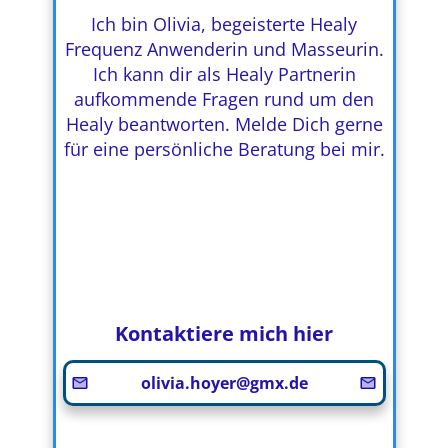
r
n
L
l
Ich bin Olivia, begeisterte Healy
i
e
Frequenz Anwenderin und Masseurin.
n
n
Ich kann dir als Healy Partnerin
aufkommende Fragen rund um den
k
Healy beantworten. Melde Dich gerne
für eine persönliche Beratung bei mir.
Kontaktiere mich hier
olivia.hoyer@gmx.de